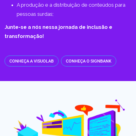
A produção e a distribuição de conteúdos para
pessoas surdas;
Junte-se a nós nessa jornada de inclusão e
transformação!
CONHEÇA A VISUOLAB
CONHEÇA O SIGNBANK