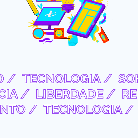
 /
TECNOLOGIA /
SOF
IA /
LIBERDADE /
REL
NTO /
TECNOLOGIA /