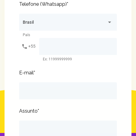
Telefone (Whatsapp)*
arrow_drop_down
Brasil
País
phone
+55
Ex: 11999999999
E-mail*
Assunto*