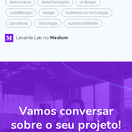
democracia
desinformação
ui-design
codelikeagirl
design
mulheres-na-tecnologia
pandemia
tecnologia
sustentabilidade
Levante Lab no
Medium
Vamos conversar
sobre o seu projeto!