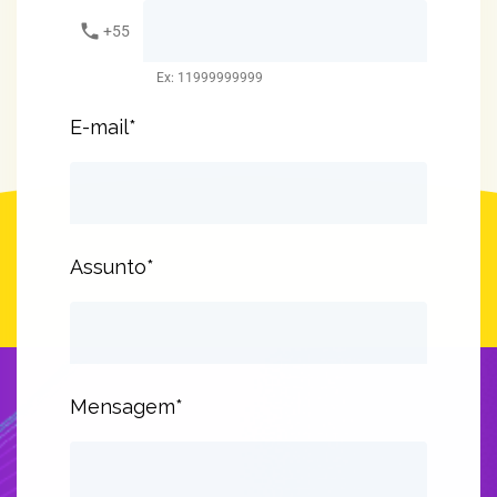
phone
+55
Ex: 11999999999
E-mail*
Assunto*
Mensagem*