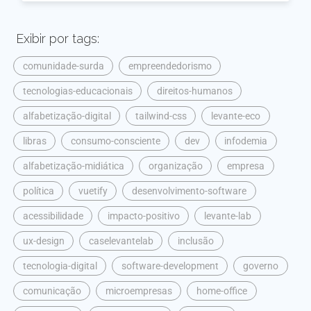
Exibir por tags:
comunidade-surda
empreendedorismo
tecnologias-educacionais
direitos-humanos
alfabetização-digital
tailwind-css
levante-eco
libras
consumo-consciente
dev
infodemia
alfabetização-midiática
organização
empresa
política
vuetify
desenvolvimento-software
acessibilidade
impacto-positivo
levante-lab
ux-design
caselevantelab
inclusão
tecnologia-digital
software-development
governo
comunicação
microempresas
home-office