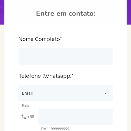
Entre em contato:
Nome Completo*
Telefone (Whatsapp)*
arrow_drop_down
Brasil
País
phone
+55
Ex: 11999999999