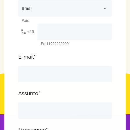
arrow_drop_down
Brasil
País
phone
+55
Ex: 11999999999
E-mail*
Assunto*
Mensagem*