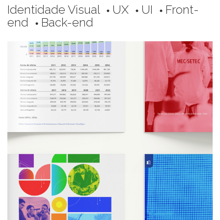
Identidade Visual
UX
UI
Front-
circle
circle
circle
end
Back-end
circle