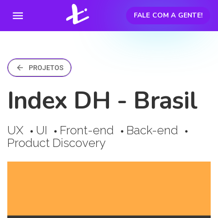
menu
FALE COM A GENTE!
arrow_back
PROJETOS
Index DH - Brasil
UX
UI
Front-end
Back-end
circle
circle
circle
circle
Product Discovery