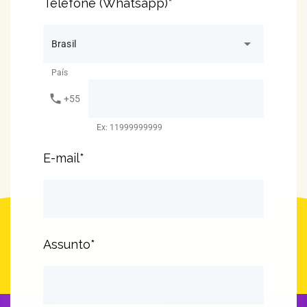
Telefone (Whatsapp)*
arrow_drop_down
Brasil
País
phone
+55
Ex: 11999999999
E-mail*
Assunto*