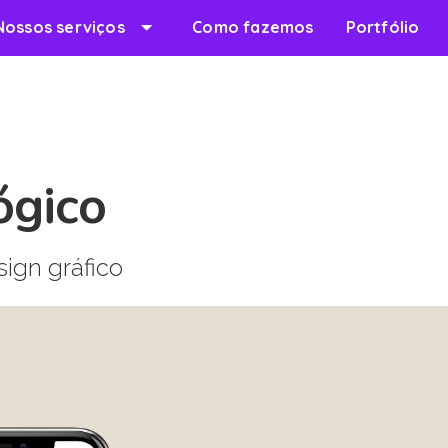
arrow_drop_down
Nossos serviços
Como fazemos
Portfólio
ógico
ign gráfico