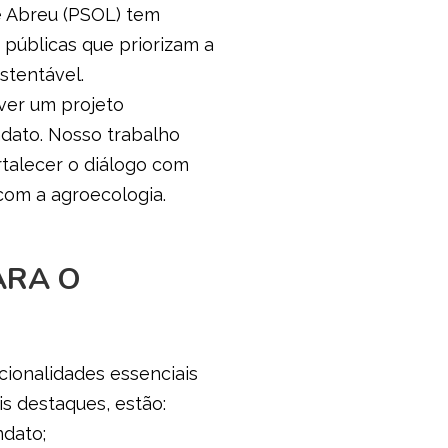
é Abreu (PSOL) tem
 públicas que priorizam a
stentável.
lver um projeto
ndato. Nosso trabalho
talecer o diálogo com
com a agroecologia.
ARA O
ionalidades essenciais
s destaques, estão:
ndato;