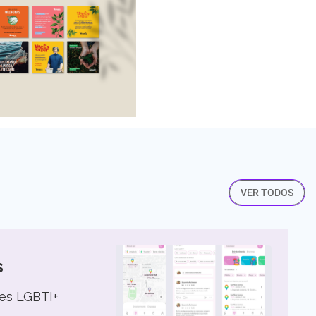
VER TODOS
s
es LGBTI+